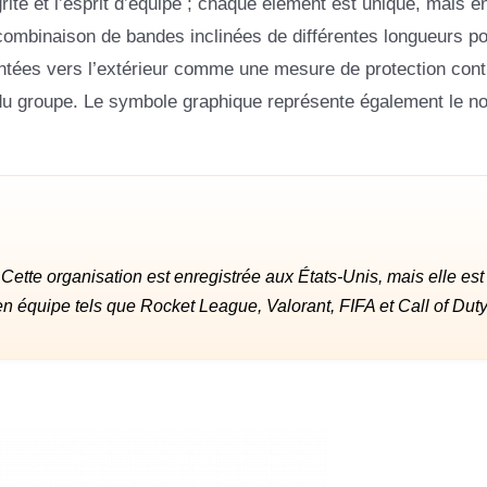
grité et l’esprit d’équipe ; chaque élément est unique, mais 
e combinaison de bandes inclinées de différentes longueurs p
entées vers l’extérieur comme une mesure de protection cont
s du groupe. Le symbole graphique représente également le n
ette organisation est enregistrée aux États-Unis, mais elle est
en équipe tels que Rocket League, Valorant, FIFA et Call of Duty