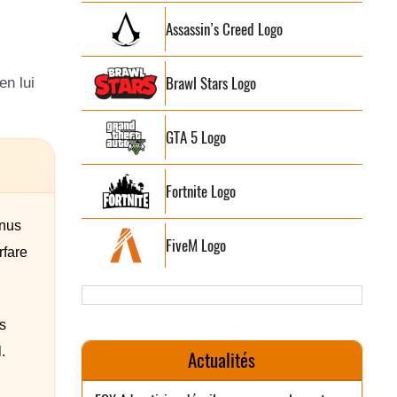
Assassin’s Creed Logo
Brawl Stars Logo
en lui
GTA 5 Logo
Fortnite Logo
nnus
FiveM Logo
rfare
s
.
Actualités