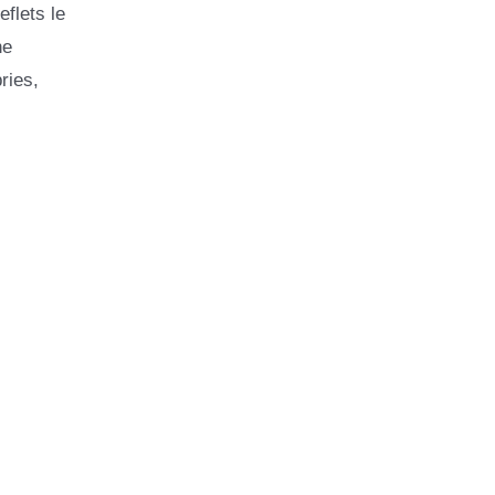
flets le
ne
ries,