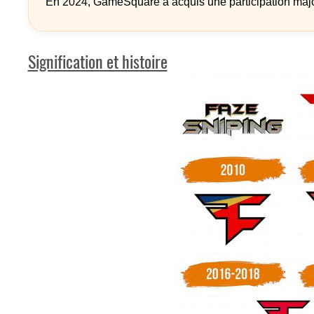
En 2024, GameSquare a acquis une participation majorita
Signification et histoire