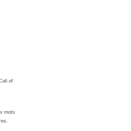
all of
ux mots
res.