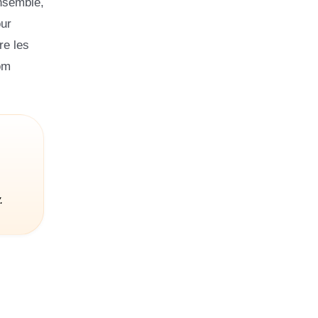
ensemble,
our
re les
om
.