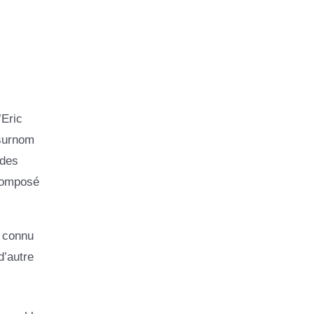
’Eric
 surnom
 des
 composé
a connu
d’autre