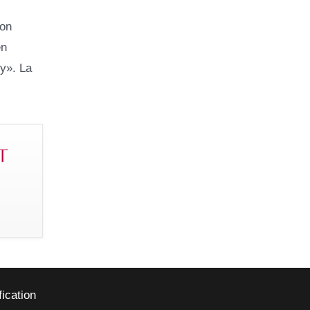
ion
en
y». La
fication