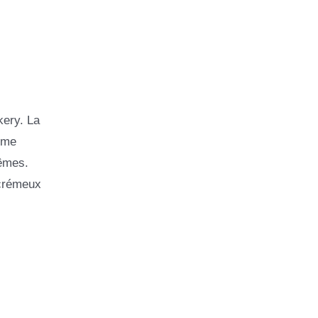
kery. La
ème
mêmes.
 crémeux