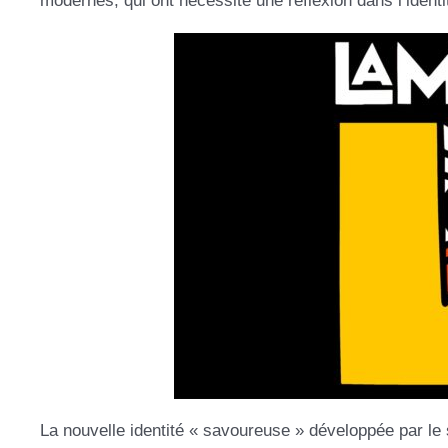
modernes, qui ont nécessité une réflexion dans l’identi
La nouvelle identité « savoureuse » développée par le