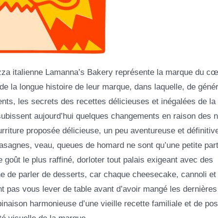
zza italienne Lamanna’s Bakery représente la marque du cœ
 de la longue histoire de leur marque, dans laquelle, de géné
nts, les secrets des recettes délicieuses et inégalées de la 
s subissent aujourd’hui quelques changements en raison des 
rriture proposée délicieuse, un peu aventureuse et définiti
s lasagnes, veau, queues de homard ne sont qu’une petite part
 goût le plus raffiné, dorloter tout palais exigeant avec des
e de parler de desserts, car chaque cheesecake, cannoli et
t pas vous lever de table avant d’avoir mangé les dernières
naison harmonieuse d’une vieille recette familiale et de poss