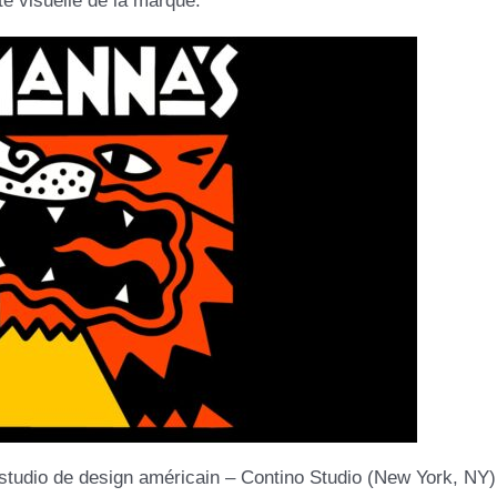
té visuelle de la marque.
 studio de design américain – Contino Studio (New York, NY)