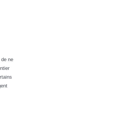
 de ne
ntier
rtains
gent