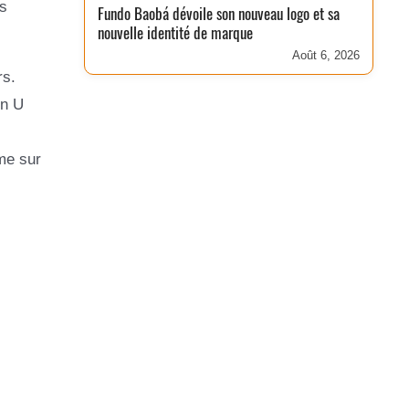
as
Fundo Baobá dévoile son nouveau logo et sa
nouvelle identité de marque
Août 6, 2026
rs.
un U
me sur