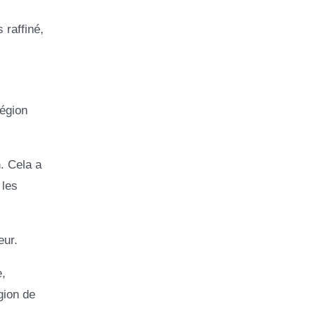
 raffiné,
égion
. Cela a
 les
eur.
e,
gion de