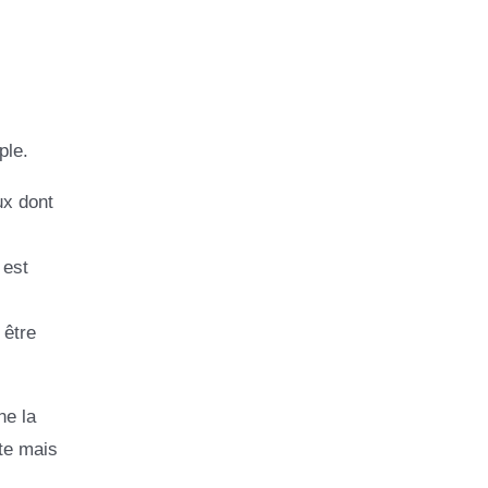
ple.
ux dont
 est
 être
ne la
te mais