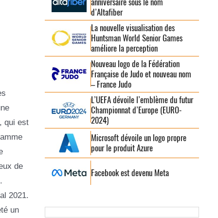
anniversaire sous le nom
d’Altafiber
La nouvelle visualisation des
Huntsman World Senior Games
améliore la perception
Nouveau logo de la Fédération
Française de Judo et nouveau nom
– France Judo
es
L’UEFA dévoile l’emblème du futur
une
Championnat d’Europe (EURO-
2024)
 qui est
Microsoft dévoile un logo propre
 flamme
pour le produit Azure
e
jeux de
Facebook est devenu Meta
.
al 2021.
eté un