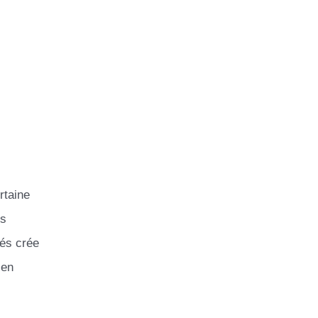
rtaine
es
tés crée
 en