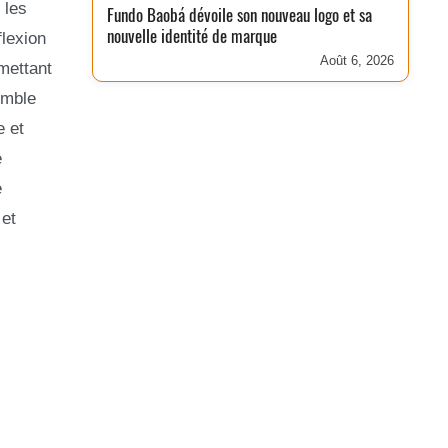
 les
Fundo Baobá dévoile son nouveau logo et sa
nouvelle identité de marque
flexion
Août 6, 2026
mettant
emble
e et
e
e
 et