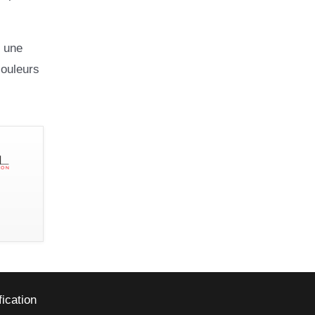
é une
couleurs
fication