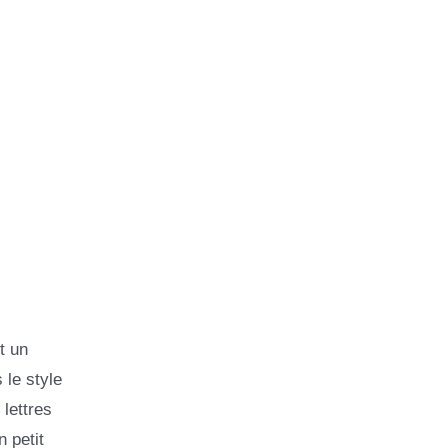
t un
 le style
 lettres
 petit