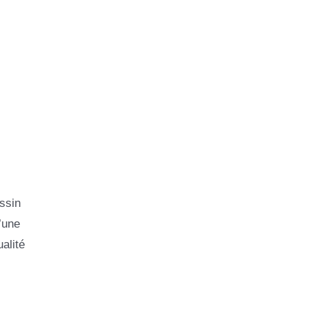
ssin
’une
alité