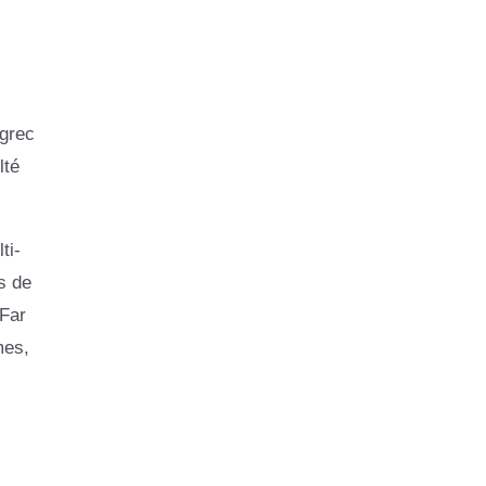
 grec
lté
ti-
s de
 Far
mes,