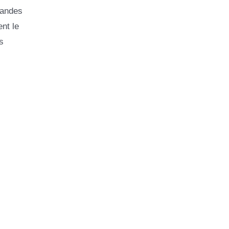
randes
nt le
s