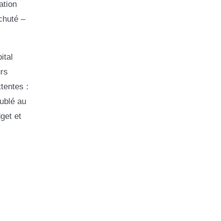
ation
chuté –
ital
urs
tentes :
ublé au
get et