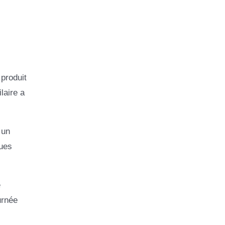
 produit
laire a
 un
ques
e
urnée