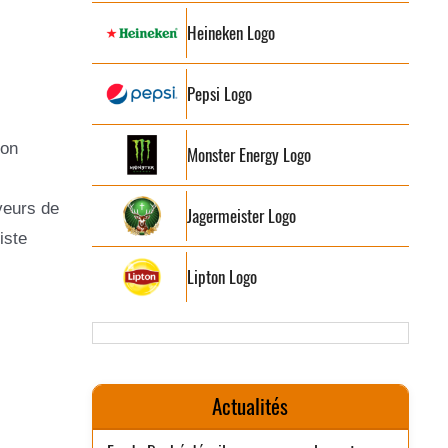
Heineken Logo
Pepsi Logo
ion
Monster Energy Logo
veurs de
Jagermeister Logo
iste
Lipton Logo
Actualités