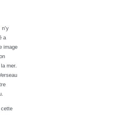
 n’y
é a
ne image
ion
 la mer.
 Verseau
tre
u.
 cette