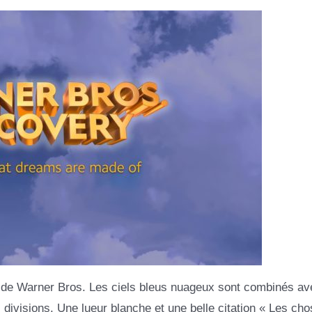
ue de Warner Bros. Les ciels bleus nuageux sont combinés a
 divisions. Une lueur blanche et une belle citation « Les ch