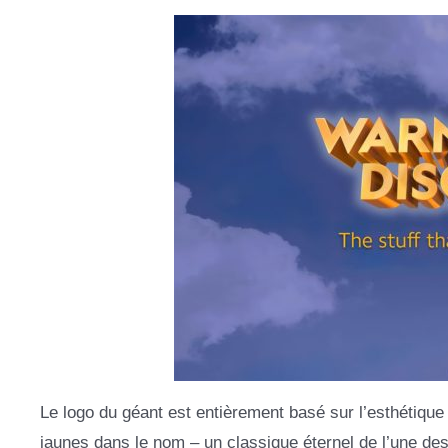
Le logo du géant est entièrement basé sur l’esthétiq
jaunes dans le nom – un classique éternel de l’une des