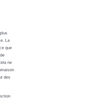
plus
xe. La
 ce que
 de
Cela ne
binaison
ut des
ection