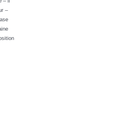
 – il
ur –
base
aine
sition