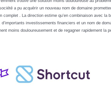
aremment trouvé une solution moins douloureuse au problème
a société a pu acquérir un nouveau nom de domaine promette
m complet . La direction estime qu’en combinaison avec la 
i, d’importants investissements financiers et un nom de dom
ment moins douloureusement et de regagner rapidement la po