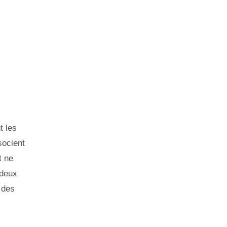
t les
socient
t ne
 deux
 des