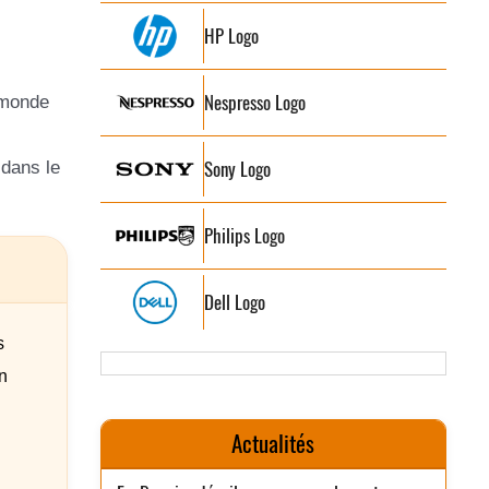
HP Logo
Nespresso Logo
 monde
s
Sony Logo
 dans le
Philips Logo
Dell Logo
s
n
Actualités