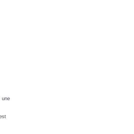
, une
est