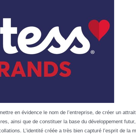
mettre en évidence le nom de l’entreprise, de créer un attrait
res, ainsi que de constituer la base du développement futur,
ations. L’identité créée a très bien capturé l’esprit de la 