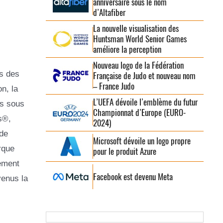
anniversaire sous le nom
d’Altafiber
La nouvelle visualisation des
Huntsman World Senior Games
améliore la perception
Nouveau logo de la Fédération
s des
Française de Judo et nouveau nom
– France Judo
n, la
L’UEFA dévoile l’emblème du futur
ts sous
Championnat d’Europe (EURO-
s®,
2024)
 de
Microsoft dévoile un logo propre
rque
pour le produit Azure
ement
Facebook est devenu Meta
venus la