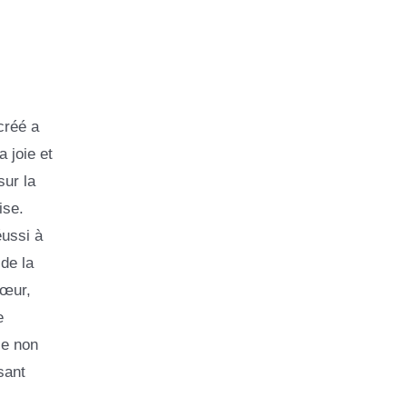
créé a
 joie et
sur la
ise.
éussi à
de la
cœur,
e
se non
sant