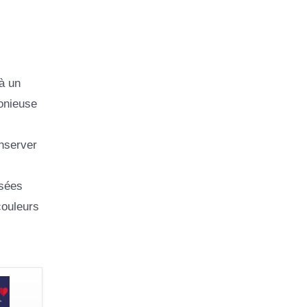
à un
monieuse
nserver
rsées
couleurs