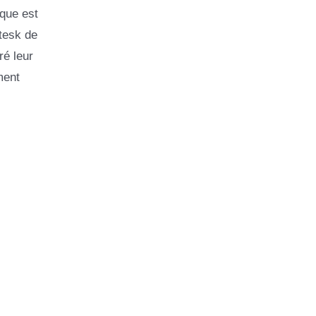
rque est
otesk de
é leur
ment