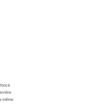
 foncé
errière
 la même