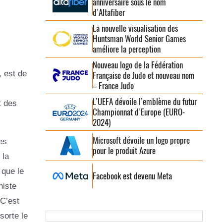
anniversaire sous le nom
d’Altafiber
La nouvelle visualisation des
Huntsman World Senior Games
améliore la perception
Nouveau logo de la Fédération
, est de
Française de Judo et nouveau nom
– France Judo
L’UEFA dévoile l’emblème du futur
t des
Championnat d’Europe (EURO-
2024)
Microsoft dévoile un logo propre
es
pour le produit Azure
 la
 que le
Facebook est devenu Meta
niste
 C’est
sorte le