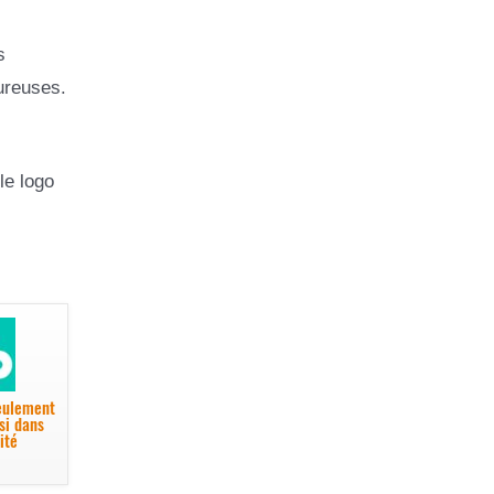
s
ureuses.
le logo
seulement
si dans
ité