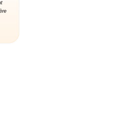
t
ère