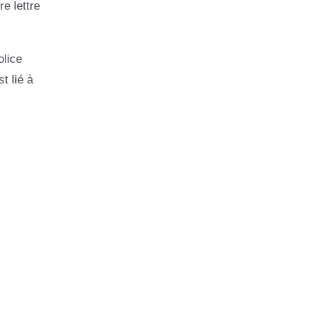
e lettre
olice
t lié à