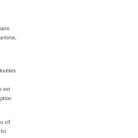
uaire
aritime,
doubles
e est
ption
u vif
fin