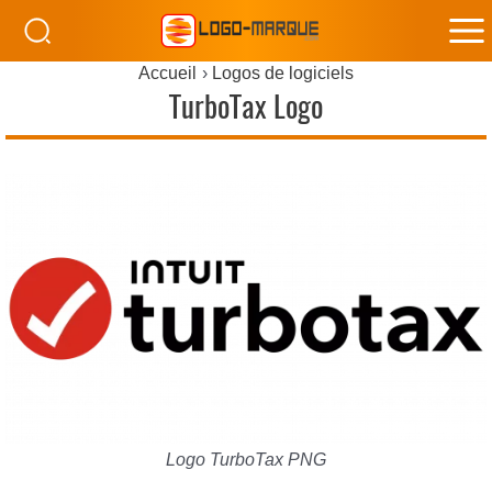
M
Accueil
Logos de logiciels
M
TurboTax Logo
Logo TurboTax PNG