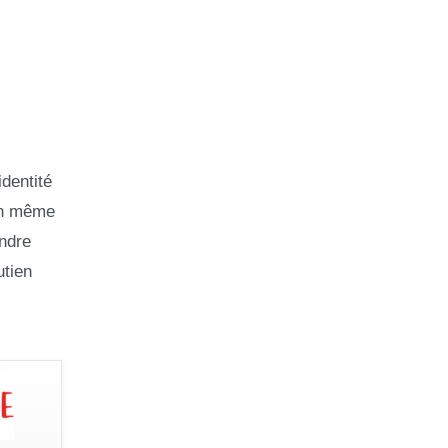
dentité
 en même
ndre
utien