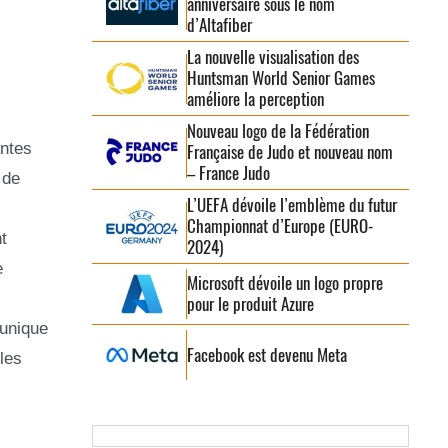
anniversaire sous le nom
d’Altafiber
La nouvelle visualisation des
Huntsman World Senior Games
améliore la perception
Nouveau logo de la Fédération
antes
Française de Judo et nouveau nom
– France Judo
 de
L’UEFA dévoile l’emblème du futur
Championnat d’Europe (EURO-
t
2024)
e
Microsoft dévoile un logo propre
pour le produit Azure
 unique
Facebook est devenu Meta
les