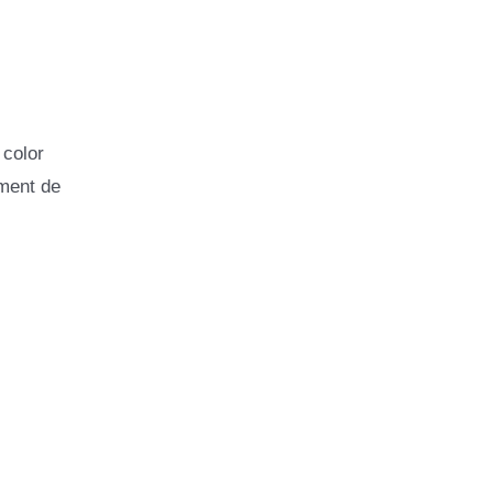
 color
ement de