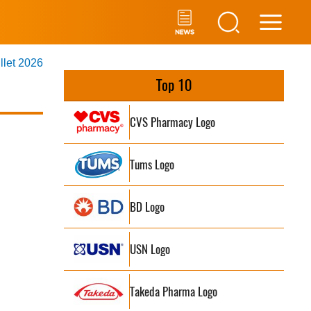
Main
illet 2026
Men
Top 10
CVS Pharmacy Logo
Tums Logo
BD Logo
USN Logo
Takeda Pharma Logo