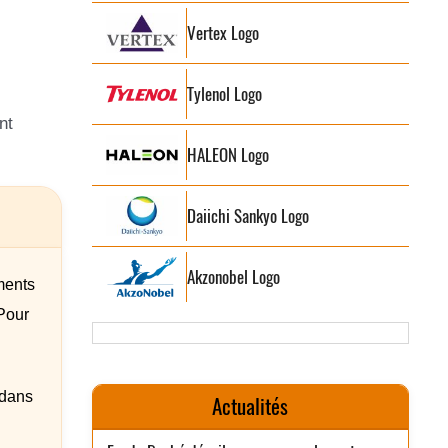
Vertex Logo
Tylenol Logo
nt
HALEON Logo
Daiichi Sankyo Logo
Akzonobel Logo
ments
Pour
 dans
Actualités