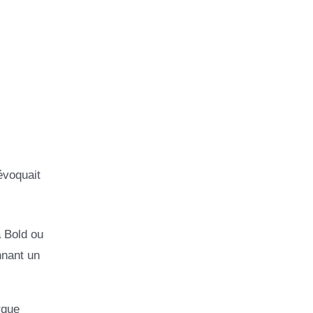
évoquait
a Bold ou
nnant un
rque