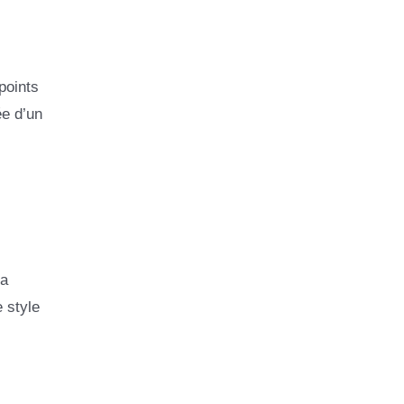
points
ée d’un
la
 style