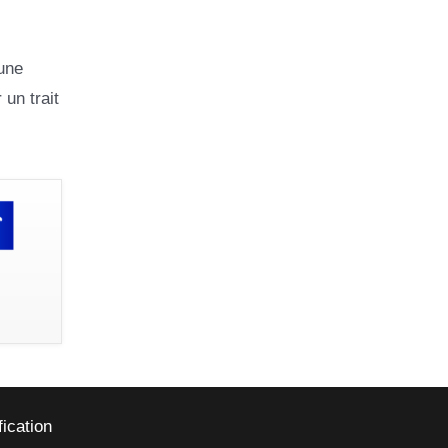
 une
un trait
fication