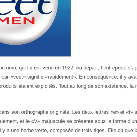
nom, qui lui est venu en 1922. Au départ, l’entreprise s’ap
 car «veet» signifie «rapidement». En conséquence, il y avai
 produits étaient exploités. Tout au long de son existence, la
ans son orthographe originale. Les deux lettres «e» et «t» 
talement, et le «V» majuscule se présente sous la forme d’u
l y a une herbe verte, composée de trois tiges. Elle dit que l