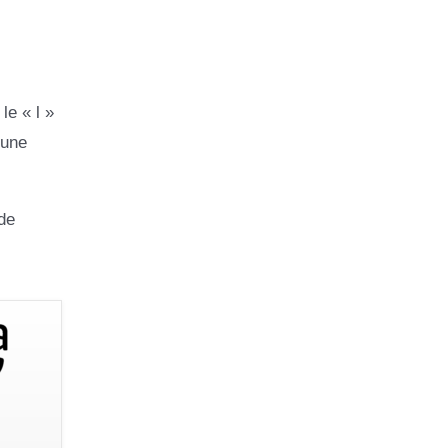
le « l »
 une
de