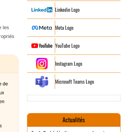
Linkedin Logo
Meta Logo
 les
ropriés
YouTube Logo
Instagram Logo
Microsoft Teams Logo
e de
ux
en
Actualités
s