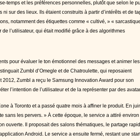
asse-temps et les préférences personnelles, plutôt que selon le pu
i sur des lieux. Ils étaient construits à partir d’intérêts et de ta
ssions, notamment des étiquettes comme « cultivé, » « sarcastique
r de l’utilisateur, qui était modifié grâce à des algorithmes
ments pour évaluer le ton émotionnel des messages et animer les
distinguait Zumbl d’Omegle et de Chatroulette, qui reposaient
oût 2012, Zumbl a reçu le Samsung Innovation Award pour son
éter l’intention de l’utilisateur et de la représenter par des avata
one à Toronto et a passé quatre mois à affiner le produit. En jui
sans les pervers. » À cette époque, le service a attiré environ
ion ouverte. Il proposait des salons thématiques, le partage rapi
application Android. Le service a ensuite fermé, restant une star