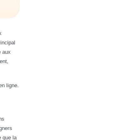
x
incipal
e aux
ent,
en ligne.
ns
igners
e que la