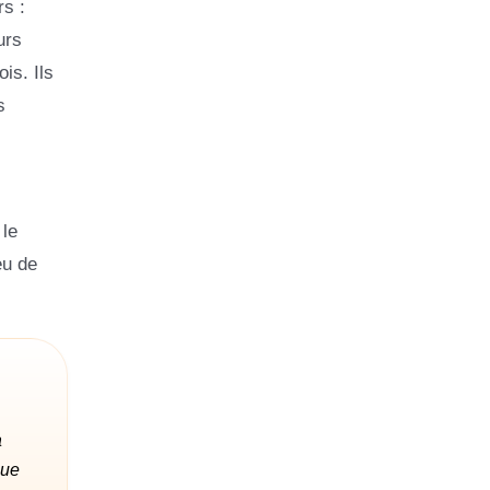
rs :
urs
is. Ils
s
 le
eu de
a
que