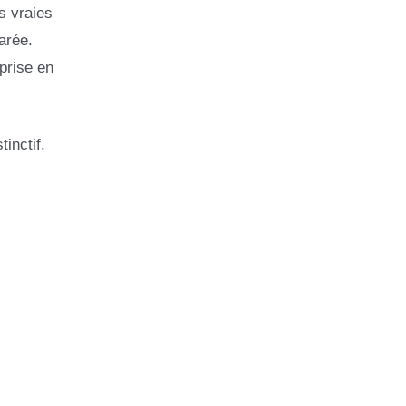
s vraies
arée.
eprise en
inctif.