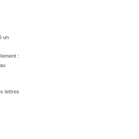
é un
llement :
 au
s lettres