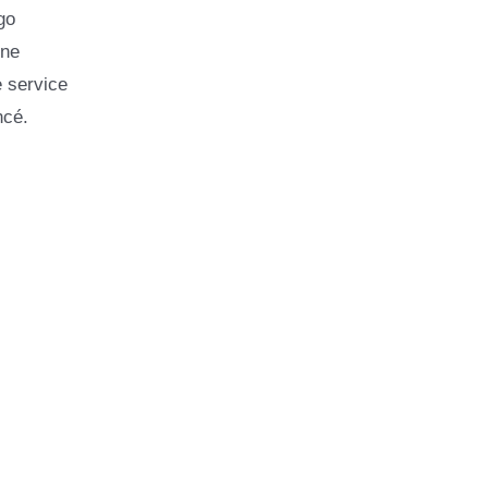
go
une
e service
ncé.