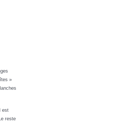
nges
îtes »
blanches
 est
Le reste