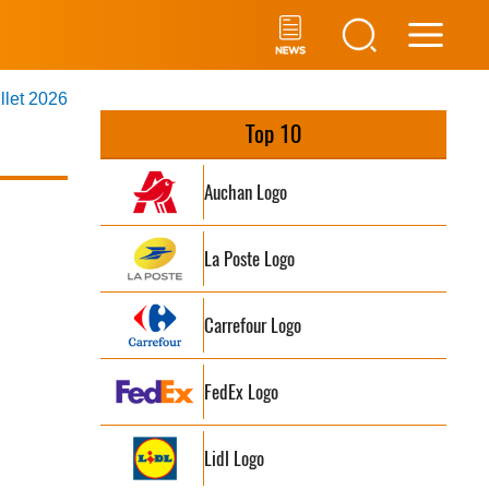
Main
illet 2026
Men
Top 10
Auchan Logo
La Poste Logo
Carrefour Logo
FedEx Logo
Lidl Logo