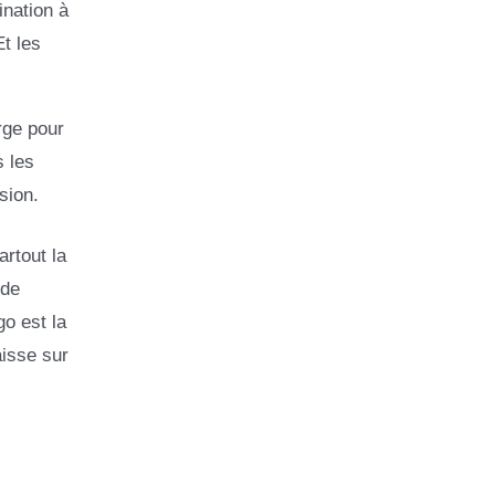
ination à
t les
arge pour
s les
sion.
artout la
 de
go est la
aisse sur