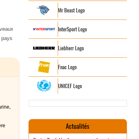
Mr Beast Logo
InterSport Logo
uveaux
x pays
Liebherr Logo
Fnac Logo
UNICEF Logo
rine,
e
Actualités
ère