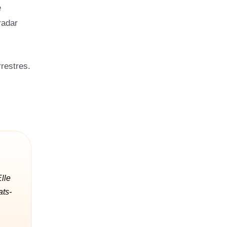
e
radar
rrestres.
lle
ats-