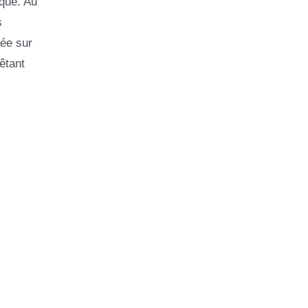
rque. Au
s
sée sur
êtant