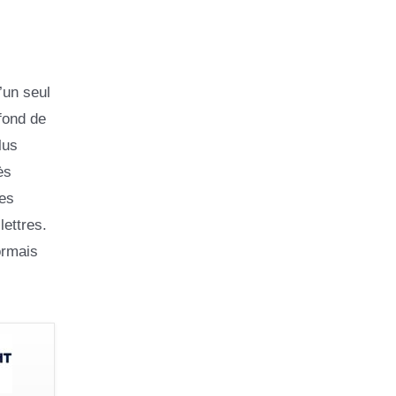
’un seul
fond de
lus
ès
les
ettres.
ormais