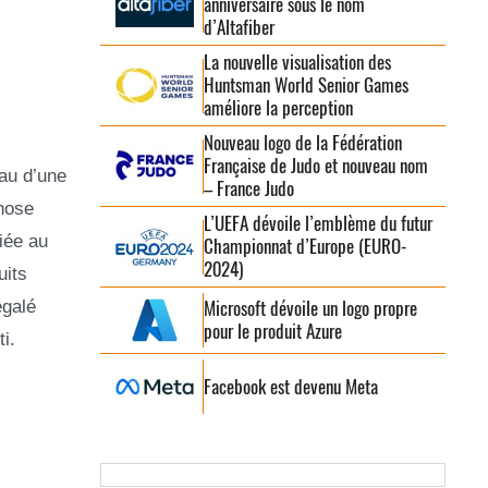
anniversaire sous le nom
d’Altafiber
La nouvelle visualisation des
Huntsman World Senior Games
améliore la perception
Nouveau logo de la Fédération
Française de Judo et nouveau nom
eau d’une
– France Judo
hose
L’UEFA dévoile l’emblème du futur
iée au
Championnat d’Europe (EURO-
2024)
uits
Microsoft dévoile un logo propre
égalé
pour le produit Azure
i.
Facebook est devenu Meta