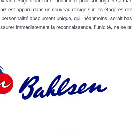
uveau design distinctif et audacieux pour son logo et sa ma
bniz est apparu dans un nouveau design sur les étagères de
e personnalité absolument unique, qui, néanmoins, serait ba
’assurer immédiatement la reconnaissance, l’unicité, ne se pr