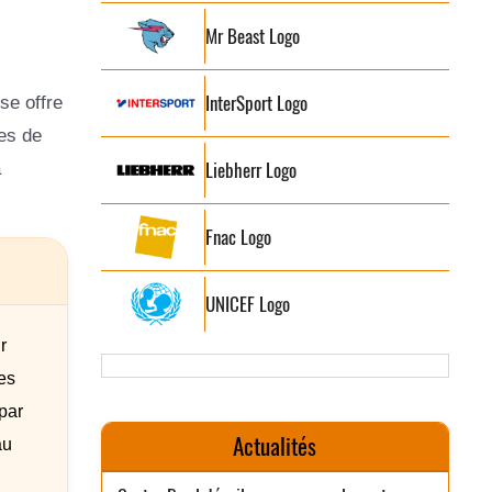
Mr Beast Logo
InterSport Logo
se offre
es de
Liebherr Logo
a
Fnac Logo
UNICEF Logo
r
es
 par
Actualités
au