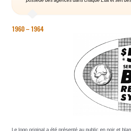
possède des agences dans chaque État et sert des d
1960 – 1964
Le logo original a été présenté au public en noir et bla