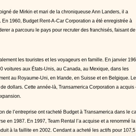
loigné de Mirkin et mari de la chroniqueuse Ann Landers, il a
ve. En 1960, Budget Rent-A-Car Corporation a été enregistrée à
rer a parcouru le pays pour recruter des franchisés, faisant de
lement les touristes et les voyageurs en famille. En janvier 196
0 voitures aux États-Unis, au Canada, au Mexique, dans les
mment au Royaume-Uni, en Irlande, en Suisse et en Belgique. Le
ns de dollars. Cette année-là, Transamerica Corporation a acquis 
expansion.
on de l’entreprise ont racheté Budget à Transamerica dans le c
urse en 1987. En 1997, Team Rental l’a acquise et a renommé la
it à la faillite en 2002. Cendant a acheté les actifs pour 107,5