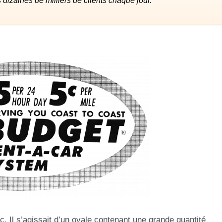
izaines de milliers de clients chaque jour.
nc. Il s’agissait d’un ovale contenant une grande quantité