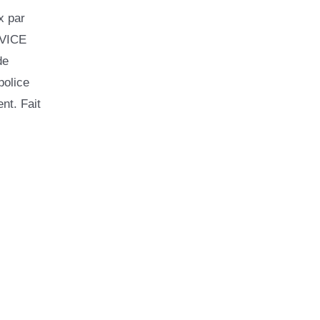
x par
RVICE
de
police
nt. Fait