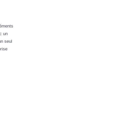
léments
c un
un seul
prise