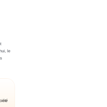
t
ui, le
as
ciété