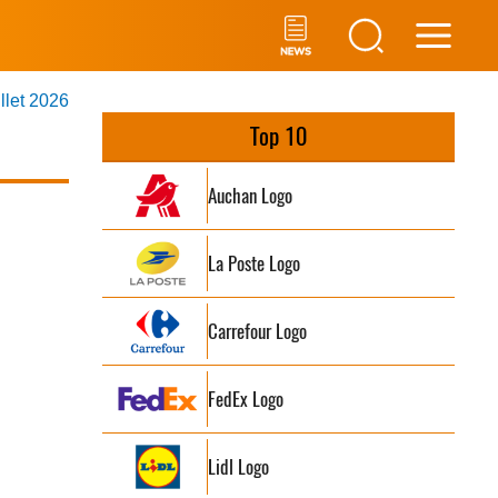
Main
illet 2026
Men
Top 10
Auchan Logo
La Poste Logo
Carrefour Logo
FedEx Logo
Lidl Logo