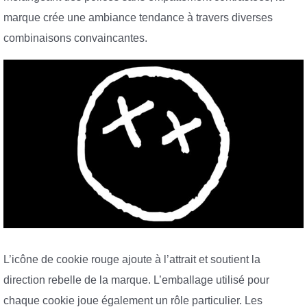
marque crée une ambiance tendance à travers diverses
combinaisons convaincantes.
L’icône de cookie rouge ajoute à l’attrait et soutient la
direction rebelle de la marque. L’emballage utilisé pour
chaque cookie joue également un rôle particulier. Les