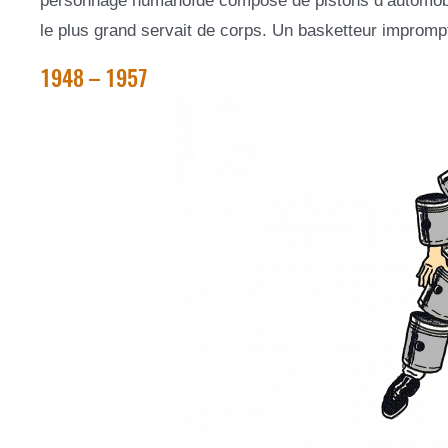
personnage humanoïde composé de pistons d’automobile:
le plus grand servait de corps. Un basketteur impromptu
1948 – 1957