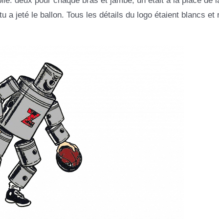
 deux pour chaque bras et jambe, un était à la place de la
 a jeté le ballon. Tous les détails du logo étaient blancs et