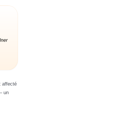
lner
 affecté
– un