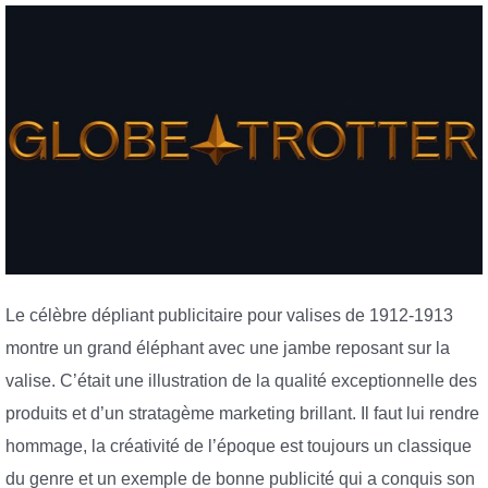
Le célèbre dépliant publicitaire pour valises de 1912-1913
montre un grand éléphant avec une jambe reposant sur la
valise. C’était une illustration de la qualité exceptionnelle des
produits et d’un stratagème marketing brillant. Il faut lui rendre
hommage, la créativité de l’époque est toujours un classique
du genre et un exemple de bonne publicité qui a conquis son