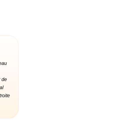
seau
x de
al
roite