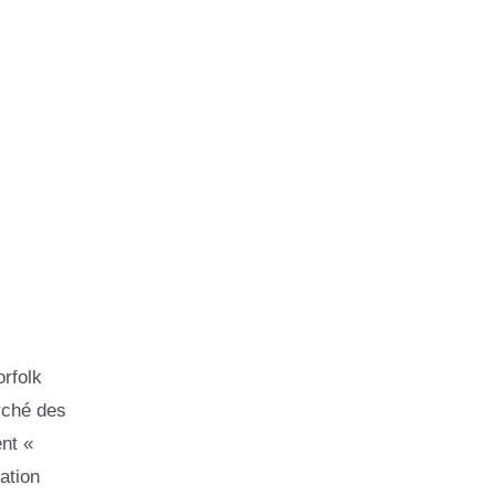
orfolk
rché des
nt «
ation