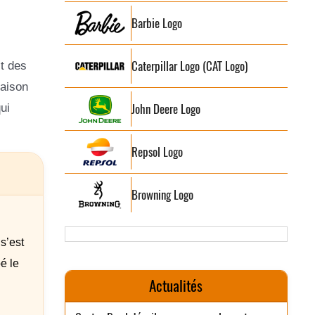
Barbie Logo
Caterpillar Logo (CAT Logo)
st des
raison
John Deere Logo
ui
Repsol Logo
Browning Logo
s’est
é le
Actualités