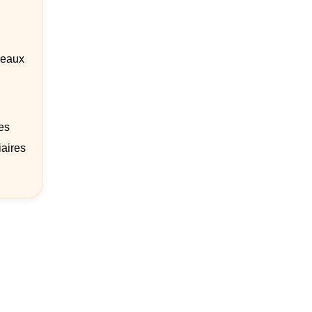
veaux
es
iaires