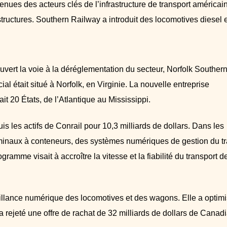
nues des acteurs clés de l’infrastructure de transport américai
structures. Southern Railway a introduit des locomotives diesel e
uvert la voie à la déréglementation du secteur, Norfolk Souther
l était situé à Norfolk, en Virginie. La nouvelle entreprise
it 20 États, de l’Atlantique au Mississippi.
s les actifs de Conrail pour 10,3 milliards de dollars. Dans les
minaux à conteneurs, des systèmes numériques de gestion du tr
mme visait à accroître la vitesse et la fiabilité du transport d
veillance numérique des locomotives et des wagons. Elle a optim
on a rejeté une offre de rachat de 32 milliards de dollars de Canad