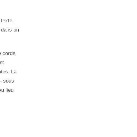
texte.
s dans un
e corde
nt
ates. La
 – sous
u lieu