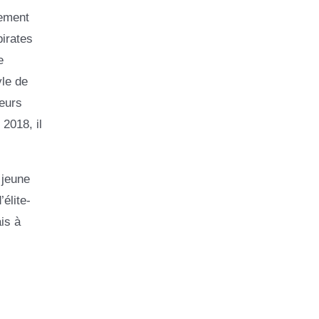
lement
irates
e
yle de
ieurs
 2018, il
 jeune
élite-
is à