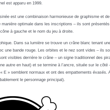
nel est apparu en 1999.
essinée est une combinaison harmonieuse de graphisme et de 
e manière optimale dans les inscriptions – ils sont présenté
icône à gauche et le nom du jeu à droite.
aphique. Dans sa lumière se trouve un crâne blanc tenant un
c une bande rouge. Les orbites et le nez sont vides – ils so
nt visibles derrière le crâne – un signe traditionnel des pir
 une autre en haut) et se termine à l’ancre, située sur le côté
s « E » semblent normaux et ont des empattements évasés. A
bablement le personnage principal).