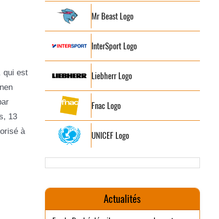
Mr Beast Logo
InterSport Logo
 qui est
Liebherr Logo
ōnen
par
Fnac Logo
s, 13
orisé à
UNICEF Logo
s
Actualités