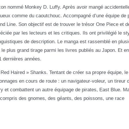
garçon nommé Monkey D. Luffy. Après avoir mangé accidentel
 visqueux comme du caoutchouc. Accompagné d’une équipe de p
d Line. Son objectif est de trouver le trésor One Piece et d
éciée par les lecteurs et les critiques. Ils ont privilégié le st
linguistiques de description. Le manga est rassemblé en plus
a le plus grand tirage parmi les livres publiés au Japon. Et en
1 dernières années.
« Red Haired » Shanks. Tentant de créer sa propre équipe, le
ages en cours de route : un navigateur-voleur, un tireur d’
rry et combattent un autre équipage de pirates, East Blue. Ma
y compris des gnomes, des géants, des poissons, une race