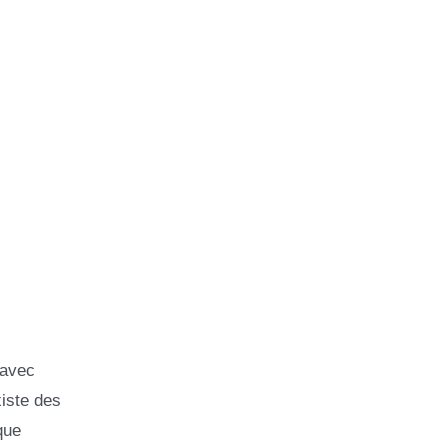
 avec
xiste des
que