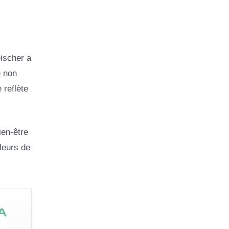
eischer a
e non
 reflète
ien-être
leurs de