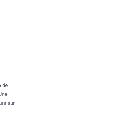
e de
 Une
urs sur