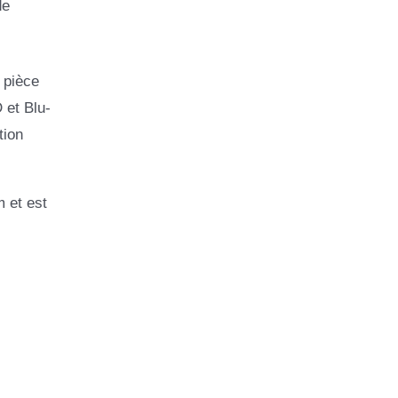
de
 pièce
 et Blu-
tion
m et est