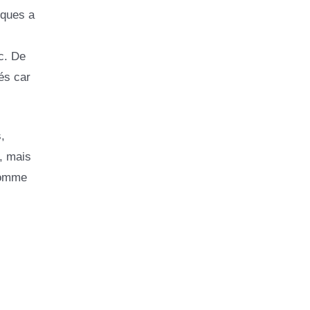
iques a
c. De
és car
,
é, mais
 comme