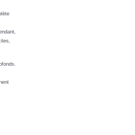
plète
endant,
iles,
ofonds.
nent