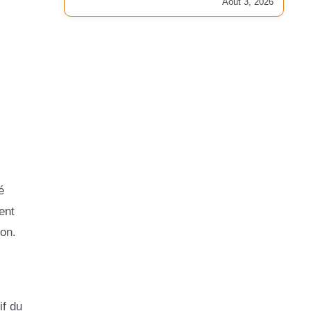
Août 3, 2026
é
ent
on.
if du