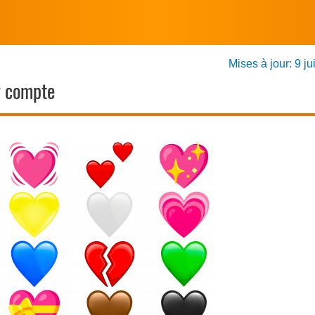
Mises à jour: 9 ju
r compte