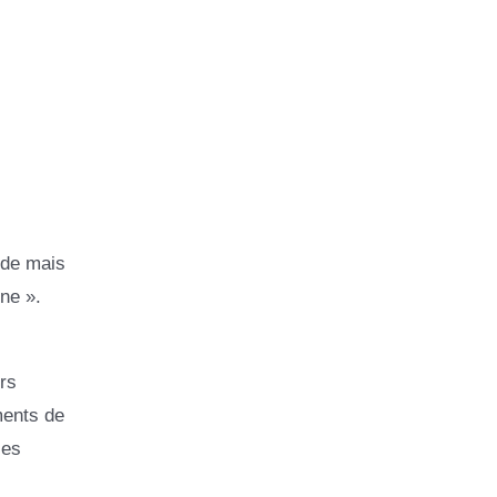
nde mais
ne ».
rs
ments de
les