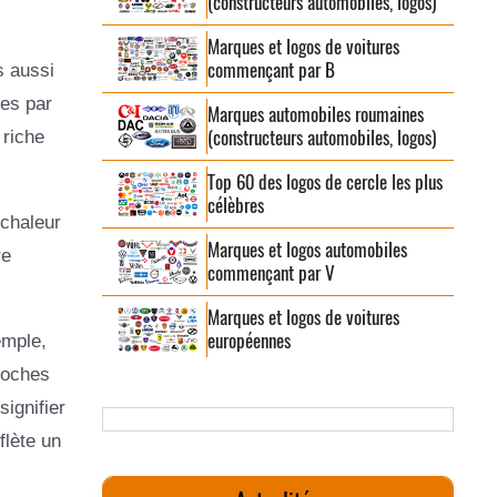
(constructeurs automobiles, logos)
Marques et logos de voitures
commençant par B
s aussi
tes par
Marques automobiles roumaines
(constructeurs automobiles, logos)
 riche
Top 60 des logos de cercle les plus
célèbres
 chaleur
Marques et logos automobiles
re
commençant par V
Marques et logos de voitures
européennes
emple,
roches
signifier
flète un