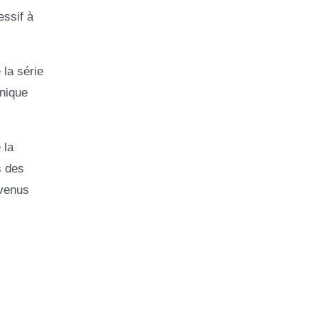
essif à
 la série
onique
 la
s des
evenus