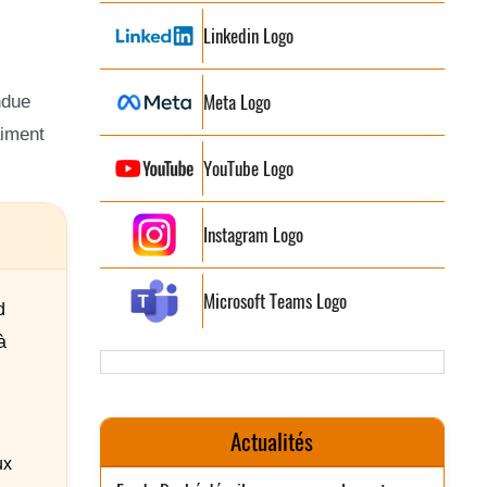
Linkedin Logo
Meta Logo
ndue
aiment
YouTube Logo
Instagram Logo
Microsoft Teams Logo
d
à
Actualités
ux