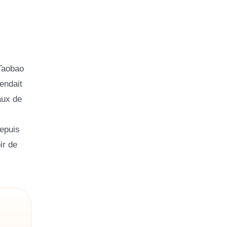
 Taobao
endait
aux de
depuis
ir de