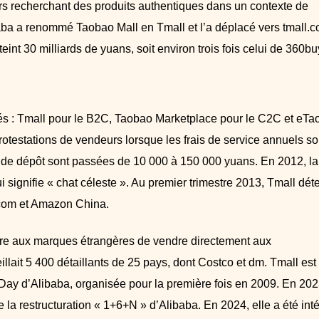
urs recherchant des produits authentiques dans un contexte de
aba a renommé Taobao Mall en Tmall et l’a déplacé vers tmall.c
int 30 milliards de yuans, soit environ trois fois celui de 360bu
tés : Tmall pour le B2C, Taobao Marketplace pour le C2C et eTa
rotestations de vendeurs lorsque les frais de service annuels so
 de dépôt sont passées de 10 000 à 150 000 yuans. En 2012, la
ignifie « chat céleste ». Au premier trimestre 2013, Tmall déte
com et Amazon China.
tre aux marques étrangères de vendre directement aux
lait 5 400 détaillants de 25 pays, dont Costco et dm. Tmall est
Day d’Alibaba, organisée pour la première fois en 2009. En 202
 la restructuration « 1+6+N » d’Alibaba. En 2024, elle a été int