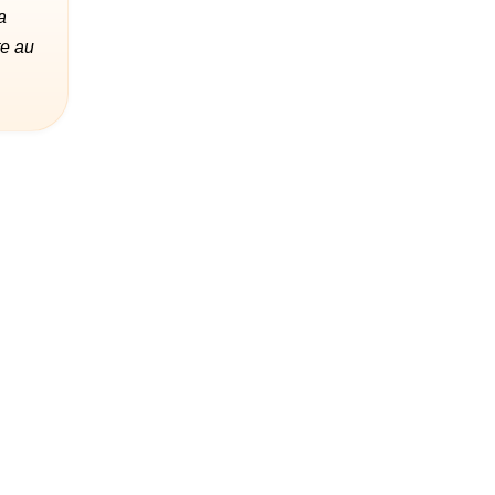
a
te au