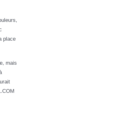
ouleurs,
c
a place
re, mais
à
urait
LL.COM