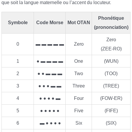
que soit la langue maternelle ou l’accent du locuteur.
Phonétique
Symbole
Code Morse
Mot OTAN
(prononciation)
Zero
0
▬ ▬ ▬ ▬ ▬
Zero
(ZEE-RO)
1
● ▬ ▬ ▬ ▬
One
(WUN)
2
● ● ▬ ▬ ▬
Two
(TOO)
3
● ● ● ▬ ▬
Three
(TREE)
4
● ● ● ● ▬
Four
(FOW-ER)
5
● ● ● ● ●
Five
(FIFE)
6
▬ ● ● ● ●
Six
(SIX)