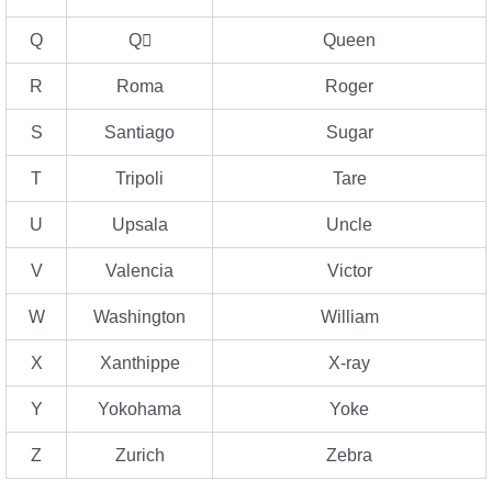
Q
Q
Queen
R
Roma
Roger
S
Santiago
Sugar
T
Tripoli
Tare
U
Upsala
Uncle
V
Valencia
Victor
W
Washington
William
X
Xanthippe
X-ray
Y
Yokohama
Yoke
Z
Zurich
Zebra