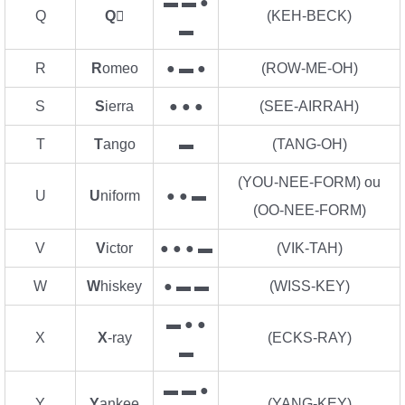
▬ ▬ ●
Q
Q

(KEH-BECK)
▬
R
R
omeo
● ▬ ●
(ROW-ME-OH)
S
S
ierra
● ● ●
(SEE-AIRRAH)
T
T
ango
▬
(TANG-OH)
(YOU-NEE-FORM) ou
U
U
niform
● ● ▬
(OO-NEE-FORM)
V
V
ictor
● ● ● ▬
(VIK-TAH)
W
W
hiskey
● ▬ ▬
(WISS-KEY)
▬ ● ●
X
X
-ray
(ECKS-RAY)
▬
▬ ▬ ●
Y
Y
ankee
(YANG-KEY)