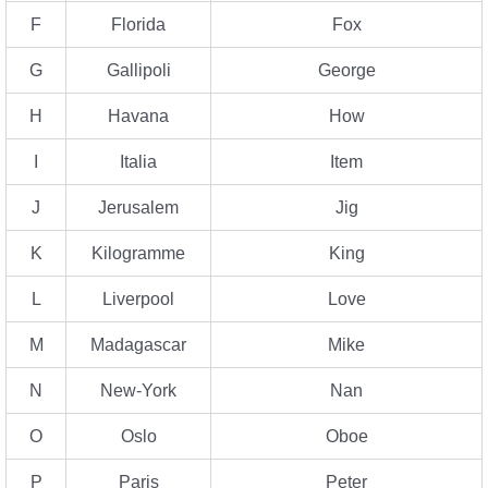
F
Florida
Fox
G
Gallipoli
George
H
Havana
How
Ι
Italia
Item
J
Jerusalem
Jig
K
Kilogramme
King
L
Liverpool
Love
M
Madagascar
Mike
N
New-York
Nan
O
Oslo
Oboe
P
Paris
Peter