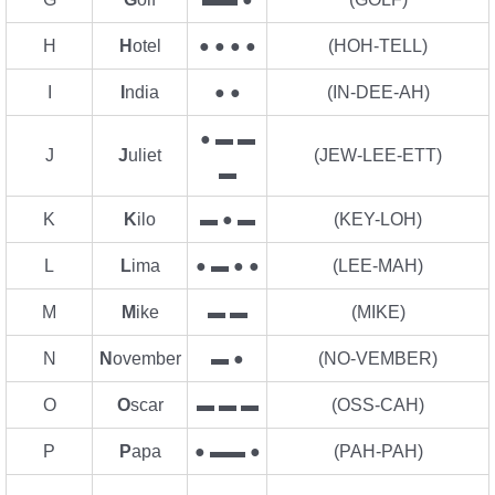
H
H
otel
● ● ● ●
(HOH-TELL)
I
I
ndia
● ●
(IN-DEE-AH)
● ▬ ▬
J
J
uliet
(JEW-LEE-ETT)
▬
K
K
ilo
▬ ● ▬
(KEY-LOH)
L
L
ima
● ▬ ● ●
(LEE-MAH)
M
M
ike
▬ ▬
(MIKE)
N
N
ovember
▬ ●
(NO-VEMBER)
O
O
scar
▬ ▬ ▬
(OSS-CAH)
P
P
apa
● ▬▬ ●
(PAH-PAH)