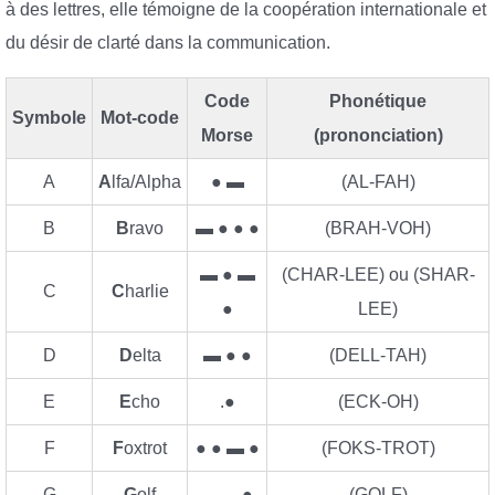
à des lettres, elle témoigne de la coopération internationale et
du désir de clarté dans la communication.
Code
Phonétique
Symbole
Mot-code
Morse
(prononciation)
A
A
lfa/Alpha
● ▬
(AL-FAH)
B
B
ravo
▬ ● ● ●
(BRAH-VOH)
▬ ● ▬
(CHAR-LEE) ou (SHAR-
C
C
harlie
●
LEE)
D
D
elta
▬ ● ●
(DELL-TAH)
E
E
cho
.●
(ECK-OH)
F
F
oxtrot
● ● ▬ ●
(FOKS-TROT)
G
G
olf
▬▬ ●
(GOLF)