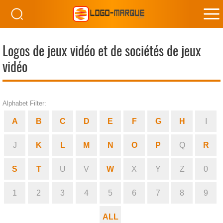
M
M
Logos de jeux vidéo et de sociétés de jeux
vidéo
Alphabet Filter:
A
B
C
D
E
F
G
H
I
J
K
L
M
N
O
P
Q
R
S
T
U
V
W
X
Y
Z
0
1
2
3
4
5
6
7
8
9
ALL