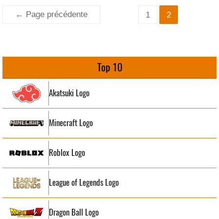
Pagination
←
Page précédente
1
2
des
publications
Top 10
Akatsuki Logo
Minecraft Logo
Roblox Logo
League of Legends Logo
Dragon Ball Logo