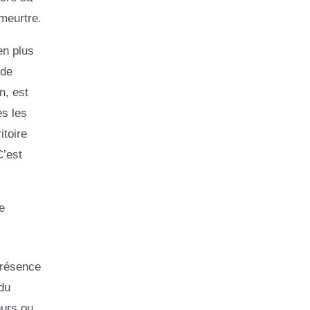
meurtre.
en plus
 de
n, est
es les
itoire
C’est
e
présence
du
eurs ou