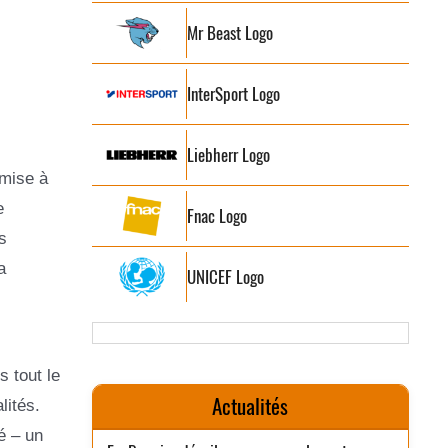
Mr Beast Logo
InterSport Logo
Liebherr Logo
 mise à
e
Fnac Logo
s
a
UNICEF Logo
 tout le
Actualités
lités.
é – un