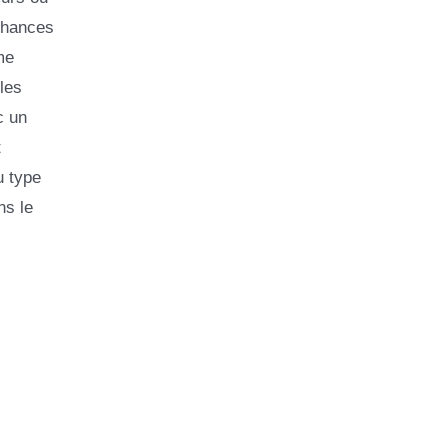
chances
me
les
c un
t
u type
ns le