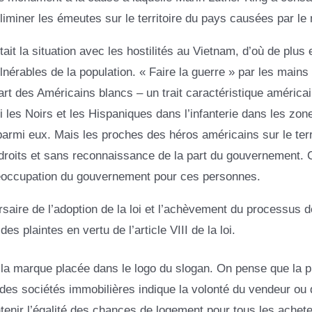
liminer les émeutes sur le territoire du pays causées par le 
tait la situation avec les hostilités au Vietnam, d’où de plus 
érables de la population. « Faire la guerre » par les mains
art des Américains blancs – un trait caractéristique américai
les Noirs et les Hispaniques dans l’infanterie dans les zon
 parmi eux. Mais les proches des héros américains sur le terr
 droits et sans reconnaissance de la part du gouvernement. 
 préoccupation du gouvernement pour ces personnes.
ersaire de l’adoption de la loi et l’achèvement du processus d
s plaintes en vertu de l’article VIII de la loi.
 de la marque placée dans le logo du slogan. On pense que la 
 des sociétés immobilières indique la volonté du vendeur ou 
intenir l’égalité des chances de logement pour tous les achet