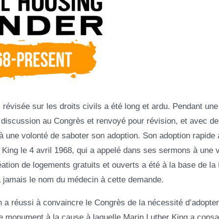
révisée sur les droits civils a été long et ardu. Pendant un
 discussion au Congrès et renvoyé pour révision, et avec de
 à une volonté de saboter son adoption. Son adoption rapide 
r King le 4 avril 1968, qui a appelé dans ses sermons à une v
création de logements gratuits et ouverts a été à la base de l
t à jamais le nom du médecin à cette demande.
n a réussi à convaincre le Congrès de la nécessité d’adopte
igne monument à la cause à laquelle Marin Luther King a cons