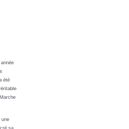
e année
s
a été
éritable
a Marche
r une
acré sa