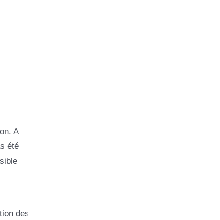
on. A
as été
sible
ation des