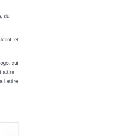
e, du
lcool, et
logo, qui
 attire
il attire