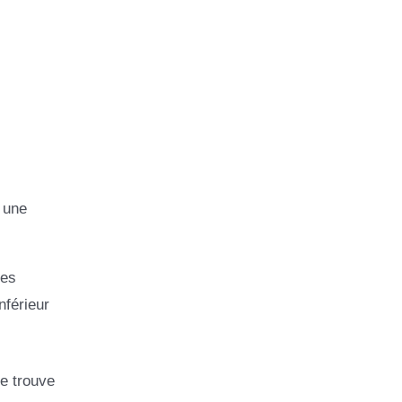
à une
res
nférieur
e trouve