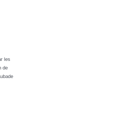
r les
n de
 Aubade