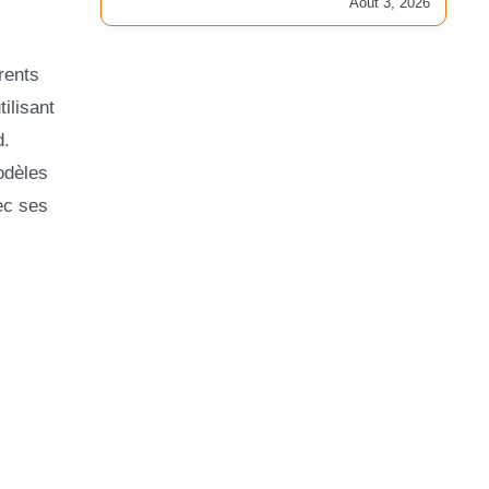
Août 3, 2026
rents
ilisant
d.
odèles
ec ses