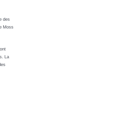
e des
te Moss
ont
s. La
des