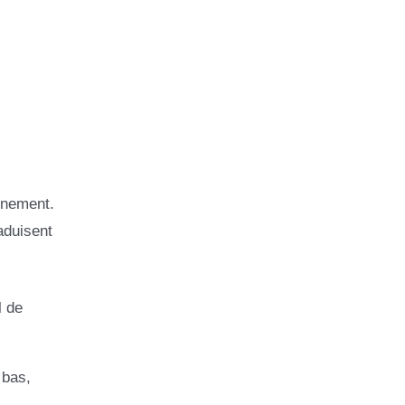
inement.
aduisent
l de
 bas,