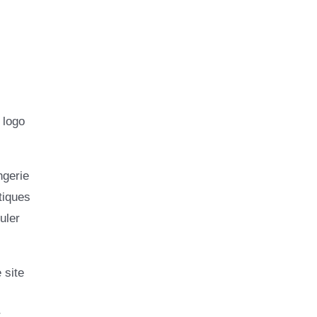
 logo
ngerie
tiques
uler
 site
r