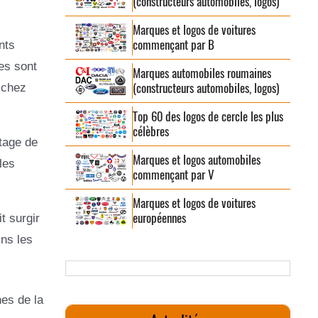
(constructeurs automobiles, logos)
Marques et logos de voitures
commençant par B
nts
es sont
Marques automobiles roumaines
(constructeurs automobiles, logos)
 chez
Top 60 des logos de cercle les plus
célèbres
itage de
Marques et logos automobiles
les
commençant par V
Marques et logos de voitures
européennes
t surgir
ns les
es de la