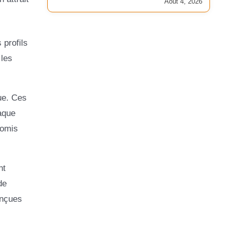
Août 4, 2026
 profils
 les
ue. Ces
aque
romis
nt
de
onçues