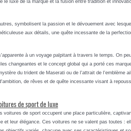
e luxe de la marque et la fusion entre tradition et innovati
autres, symbolisent la passion et le dévouement avec lesque
méticuleuse aux détails, une quête incessante de la perfectio
s’apparente à un voyage palpitant à travers le temps. On peu
iles changeantes et le concept global qui a porté ces marqu
stère du trident de Maserati ou de l’attrait de l’emblème ai
’ambition, de rêves et de quête incessante visant à repouss
oitures de sport de luxe
 voitures de sport occupent une place particulière, captivan
 et leur élégance. Ces voitures ne se valent pas toutes : el
es objectifs variés, chacune avec ses caractéristiques et son