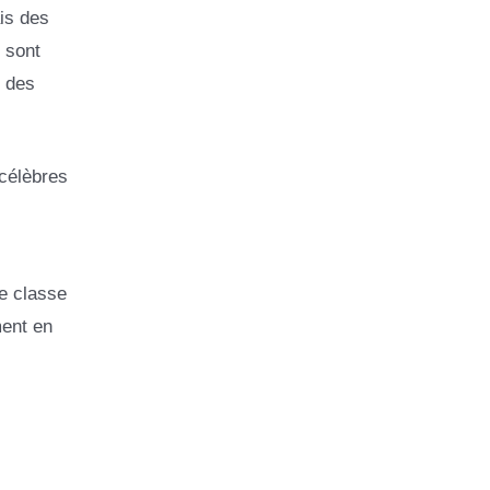
is des
 sont
t des
célèbres
e classe
ment en