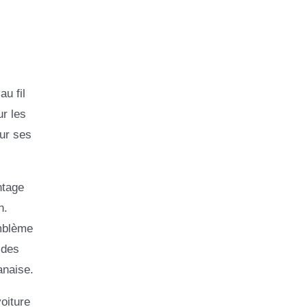
au fil
r les
eur ses
ntage
n.
emblème
 des
anaise.
oiture