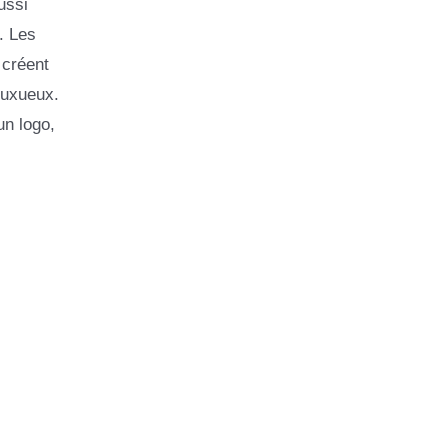
ussi
. Les
 créent
luxueux.
un logo,