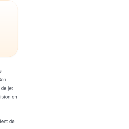
s
Son
 de jet
ision en
ient de