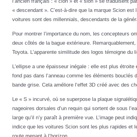
l’ancien français : « cion » et « sion » se traduisent par
« descendant ». C’est-à-dire que la marque Scion est l
voitures sont des millennials, descendants de la génér
Pour montrer l’importance du nom, les concepteurs ont 
deux côtés de la bague extérieure. Remarquablement, 
Toyota. L’apparente similitude des logos témoigne du li
L’ellipse a une épaisseur inégale : elle est plus étroit
fond pas dans l’anneau comme les éléments bouclés de 
bande grise. Cela améliore l’effet 3D créé avec des ch
Le « S » incurvé, où se superpose la plaque signalétiq
nageoires dorsales d’un requin qui sortent de sous l’
large qu’il n’y paraît à première vue. L’image peut i
indice que les voitures Scion sont les plus rapides et
route menant à l’horizon.