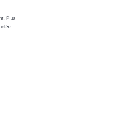
nt. Plus
pelée