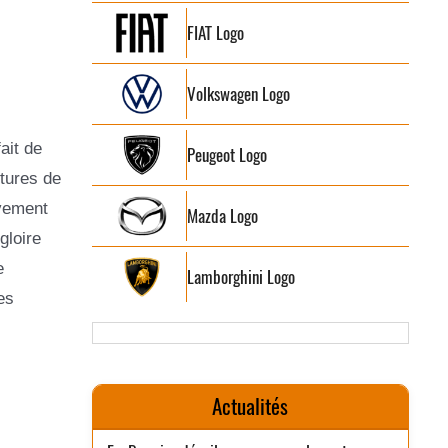
FIAT Logo
Volkswagen Logo
ait de
Peugeot Logo
itures de
ivement
Mazda Logo
gloire
e
Lamborghini Logo
es
Actualités