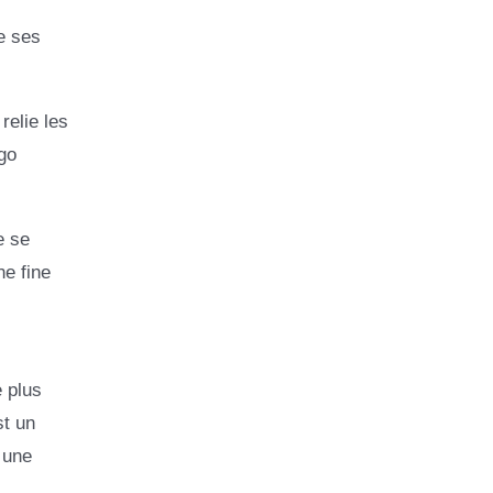
e ses
relie les
go
e se
e fine
 plus
st un
 une