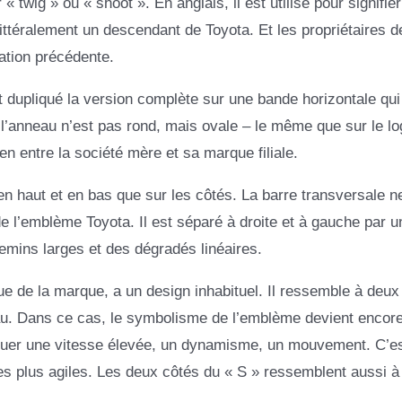
 « twig » ou « shoot ». En anglais, il est utilisé pour signifier
ittéralement un descendant de Toyota. Et les propriétaires d
ation précédente.
dupliqué la version complète sur une bande horizontale qui 
l’anneau n’est pas rond, mais ovale – le même que sur le lo
en entre la société mère et sa marque filiale.
e en haut et en bas que sur les côtés. La barre transversale n
l’emblème Toyota. Il est séparé à droite et à gauche par un
emins larges et des dégradés linéaires.
ue de la marque, a un design inhabituel. Il ressemble à deux
eau. Dans ce cas, le symbolisme de l’emblème devient encore
ndiquer une vitesse élevée, un dynamisme, un mouvement. C’e
 les plus agiles. Les deux côtés du « S » ressemblent aussi à