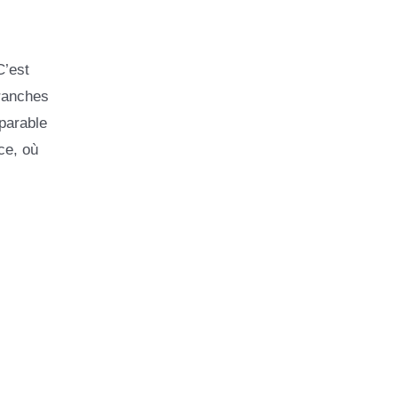
C’est
ranches
éparable
ce, où