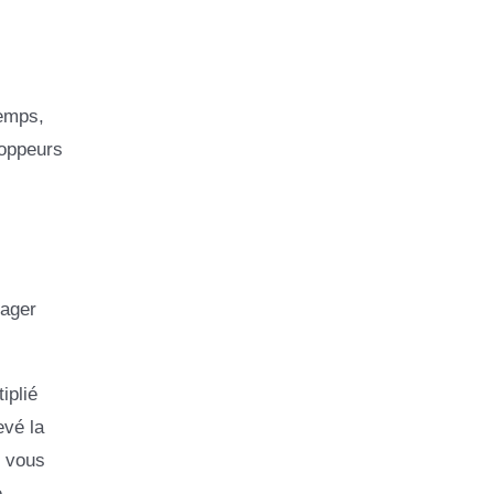
temps,
loppeurs
tager
iplié
evé la
i vous
e