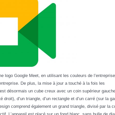
 logo Google Meet, en utilisant les couleurs de l’entreprise
entreprise. De plus, la mise à jour a touché à la fois les
est désormais un cube creux avec un coin supérieur gauch
é droit), d’un triangle, d’un rectangle et d’un carré (sur la g
esign comprend également un grand triangle, divisé par la c
ctif. L’appareil est placé sur un fond blanc, sans bulle de di