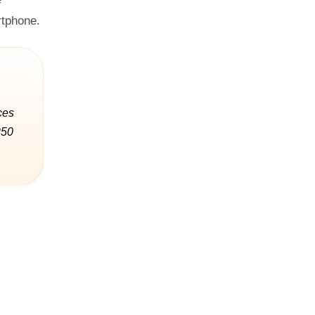
rtphone.
ces
250