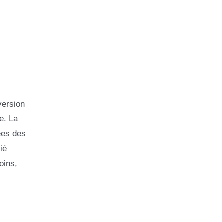
version
e. La
ées des
ié
oins,