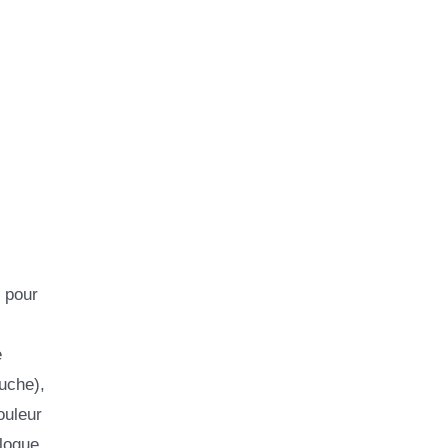
 pour
e
auche),
ouleur
alogue.