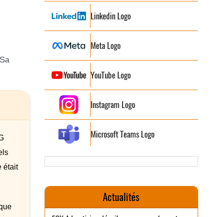
Linkedin Logo
Meta Logo
 Sa
YouTube Logo
Instagram Logo
Microsoft Teams Logo
G
els
 était
Actualités
 que