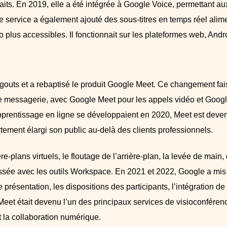
rfaits. En 2019, elle a été intégrée à Google Voice, permettant au
Le service a également ajouté des sous-titres en temps réel alim
 plus accessibles. Il fonctionnait sur les plateformes web, Andro
outs et a rebaptisé le produit Google Meet. Ce changement fais
 de messagerie, avec Google Meet pour les appels vidéo et Goog
’apprentissage en ligne se développaient en 2020, Meet est deve
ortement élargi son public au-delà des clients professionnels.
e-plans virtuels, le floutage de l’arrière-plan, la levée de main,
ussée avec les outils Workspace. En 2021 et 2022, Google a mis
de présentation, les dispositions des participants, l’intégration de
Meet était devenu l’un des principaux services de visioconféren
et la collaboration numérique.