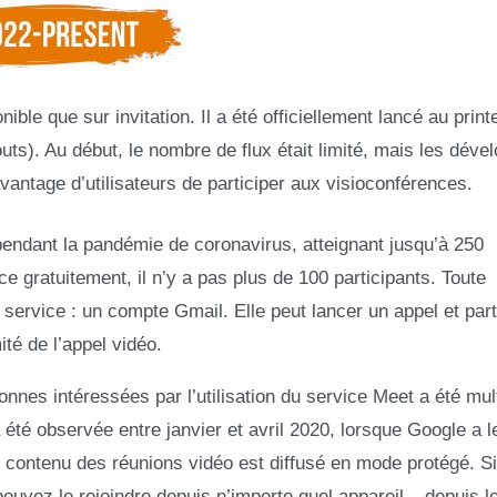
ible que sur invitation. Il a été officiellement lancé au prin
ts). Au début, le nombre de flux était limité, mais les déve
antage d’utilisateurs de participer aux visioconférences.
endant la pandémie de coronavirus, atteignant jusqu’à 250
e gratuitement, il n’y a pas plus de 100 participants. Toute
service : un compte Gmail. Elle peut lancer un appel et par
ité de l’appel vidéo.
es intéressées par l’utilisation du service Meet a été mult
été observée entre janvier et avril 2020, lorsque Google a l
 contenu des réunions vidéo est diffusé en mode protégé. S
ouvez le rejoindre depuis n’importe quel appareil – depuis l