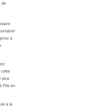
s de
ulaire
portation
prise a
e
est
 cette
e plus
à Fife en
iné à la