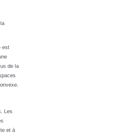
la
 est
une
us de la
espaces
 convexe.
s. Les
es
te et à