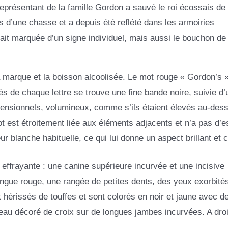
 représentant de la famille Gordon a sauvé le roi écossais de
rs d’une chasse et a depuis été reflété dans les armoiries
tait marquée d’un signe individuel, mais aussi le bouchon de 
a marque et la boisson alcoolisée. Le mot rouge « Gordon’s »
ès de chaque lettre se trouve une fine bande noire, suivie d’
imensionnels, volumineux, comme s’ils étaient élevés au-dess
ot est étroitement liée aux éléments adjacents et n’a pas d’
leur blanche habituelle, ce qui lui donne un aspect brillant et
 effrayante : une canine supérieure incurvée et une incisive
angue rouge, une rangée de petites dents, des yeux exorbité
t hérissés de touffes et sont colorés en noir et jaune avec d
neau décoré de croix sur de longues jambes incurvées. A droi