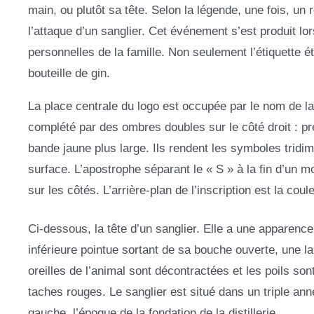
main, ou plutôt sa tête. Selon la légende, une fois, un
l’attaque d’un sanglier. Cet événement s’est produit lo
personnelles de la famille. Non seulement l’étiquette é
bouteille de gin.
La place centrale du logo est occupée par le nom de l
complété par des ombres doubles sur le côté droit : pr
bande jaune plus large. Ils rendent les symboles trid
surface. L’apostrophe séparant le « S » à la fin d’un m
sur les côtés. L’arrière-plan de l’inscription est la cou
Ci-dessous, la tête d’un sanglier. Elle a une apparence
inférieure pointue sortant de sa bouche ouverte, une l
oreilles de l’animal sont décontractées et les poils son
taches rouges. Le sanglier est situé dans un triple an
gauche, l’époque de la fondation de la distillerie.