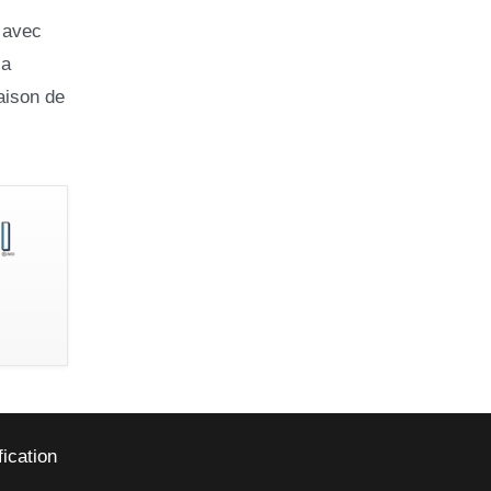
, avec
 a
aison de
fication