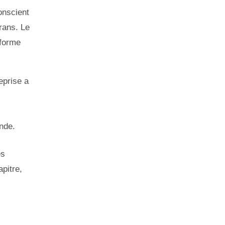
onscient
rans. Le
eforme
eprise a
nde.
es
pitre,