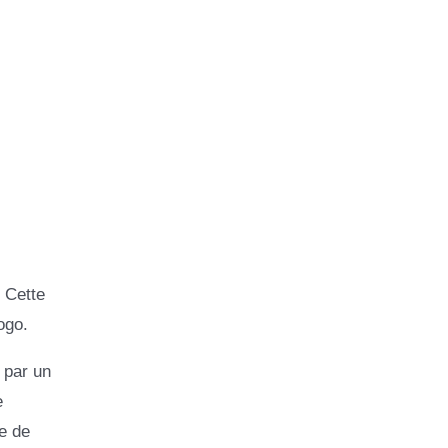
 Cette
ogo.
 par un
e
e de