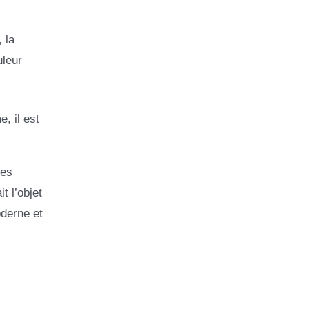
 la
uleur
, il est
les
t l’objet
derne et