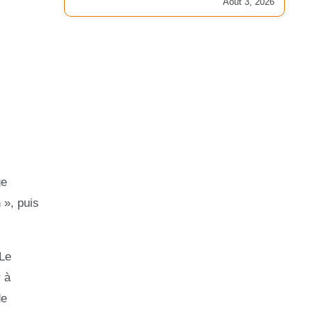
Août 3, 2026
ge
 », puis
 Le
 à
de