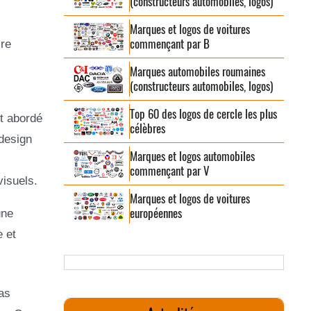
(constructeurs automobiles, logos)
Marques et logos de voitures
commençant par B
ire
Marques automobiles roumaines
(constructeurs automobiles, logos)
Top 60 des logos de cercle les plus
st abordé
célèbres
design
Marques et logos automobiles
commençant par V
visuels.
Marques et logos de voitures
européennes
une
 et
as