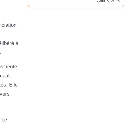
Août 5, 2026
nciation
libéré à
.
nsciente
atif.
és. Elle
 vers
 Le