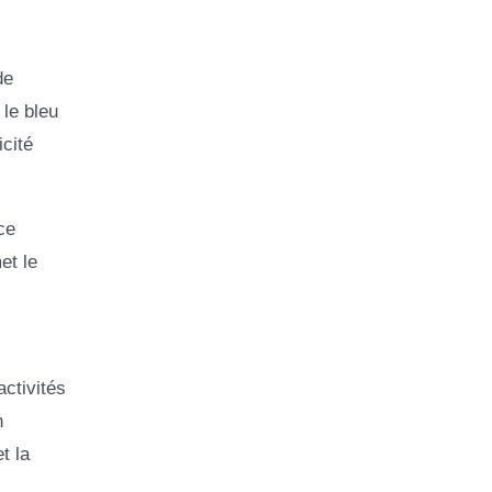
de
 le bleu
cité
ce
et le
activités
n
t la