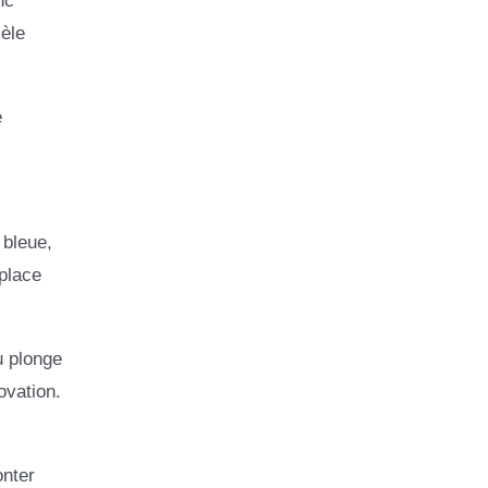
nc
èle
e
 bleue,
 place
u plonge
ovation.
onter