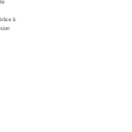
te
 Grâce à
ision