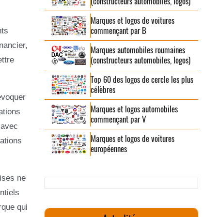
(constructeurs automobiles, logos)
Marques et logos de voitures
commençant par B
nts
nancier,
Marques automobiles roumaines
(constructeurs automobiles, logos)
ttre
Top 60 des logos de cercle les plus
célèbres
’évoquer
Marques et logos automobiles
ations
commençant par V
s avec
Marques et logos de voitures
sations
européennes
ises ne
ntiels
rque qui