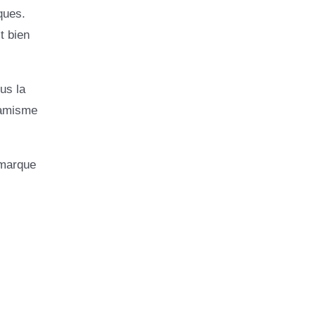
iques.
t bien
us la
namisme
 marque