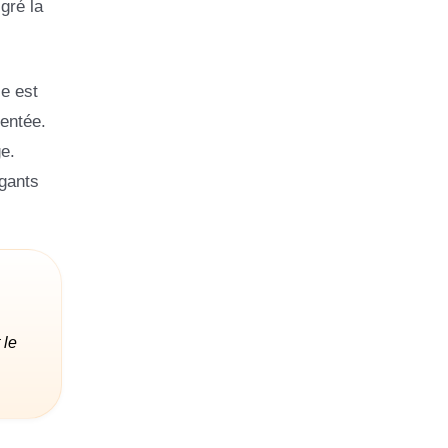
gré la
le est
entée.
e.
gants
 le