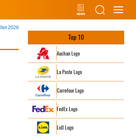
Main
illet 2026
Men
Top 10
Auchan Logo
La Poste Logo
Carrefour Logo
FedEx Logo
Lidl Logo