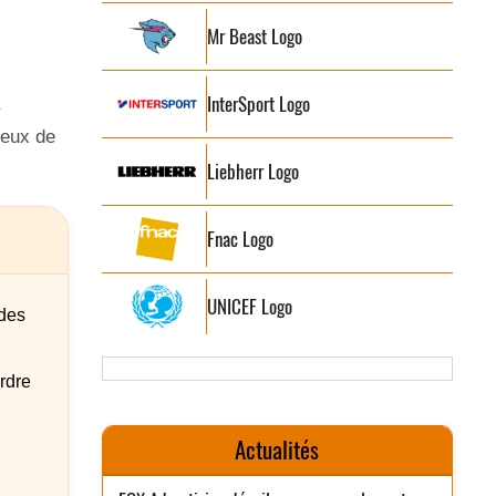
Mr Beast Logo
InterSport Logo
ieux de
Liebherr Logo
Fnac Logo
UNICEF Logo
 des
rdre
Actualités