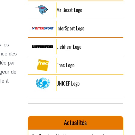
Mr Beast Logo
InterSport Logo
 les
Liebherr Logo
ance des
dée par
Fnac Logo
rgeur de
le à
UNICEF Logo
Actualités