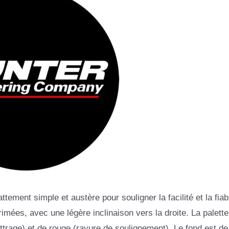
tement simple et austère pour souligner la facilité et la fiabi
rimées, avec une légère inclinaison vers la droite. La palette
trage) et de rouge (rayure de soulignement). Le fond est de