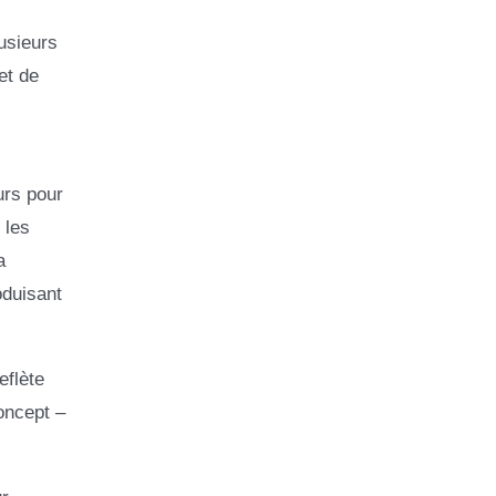
usieurs
et de
urs pour
 les
a
oduisant
eflète
oncept –