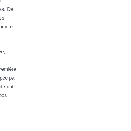
ur
es. De
es
ociété
ve,
première
pée par
nt sont
 pas