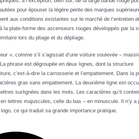
phiques, à l’exception, bien sûr, de la large bande rouge po
eautées pour épouser la légère pente des marques supérieur
ement aux conditions existantes sur le marché de l’entretien d
 à la plate-forme des ascenseurs rouges développés par la s
imilaire lors du pliage et du dépliage.
seur », comme s’il s’agissait d’une voiture soulevée – massi
 La phrase est dégroupée en deux lignes, dont la structure
iture, c’est-à-dire la carrosserie et l’empattement. Dans la 
ractères gras sans empattement. La deuxième ligne est occu
ttres surlignées dans les mots. Les caractères qu’il contie
 en lettres majuscules, celle du bas – en minuscule. Il n’y a
ogo, ce qui traduit sa grande importance pratique.