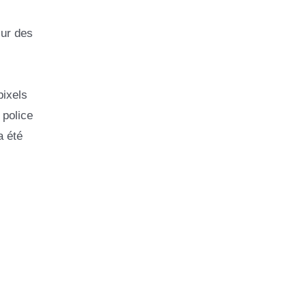
sur des
pixels
 police
a été