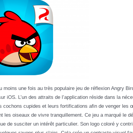
au moins une fois au très populaire jeu de réflexion Angry Bir
ur iOS. L’un des attraits de l’application réside dans la néce
s cochons cupides et leurs fortifications afin de venger les 
t les oiseaux de vivre tranquillement. Ce jeu a marqué le d
e de susciter un intérêt particulier. Son logo coloré y contrib
elques rayons plus clairs. Cela crée un contraste visuel fa