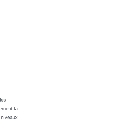
des
ement la
x niveaux