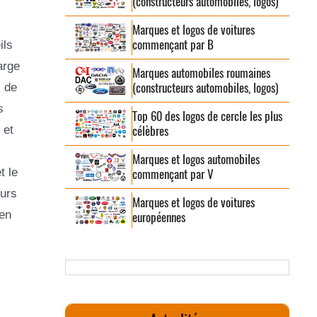
(constructeurs automobiles, logos)
Marques et logos de voitures
commençant par B
ils
arge
Marques automobiles roumaines
(constructeurs automobiles, logos)
x de
s
Top 60 des logos de cercle les plus
célèbres
 et
Marques et logos automobiles
t le
commençant par V
eurs
Marques et logos de voitures
 en
européennes