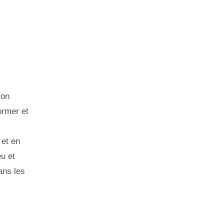
ion
ormer et
 et en
eu et
ans les