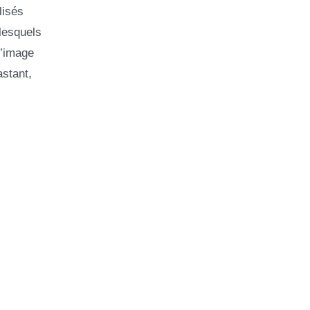
lisés
lesquels
l’image
astant,