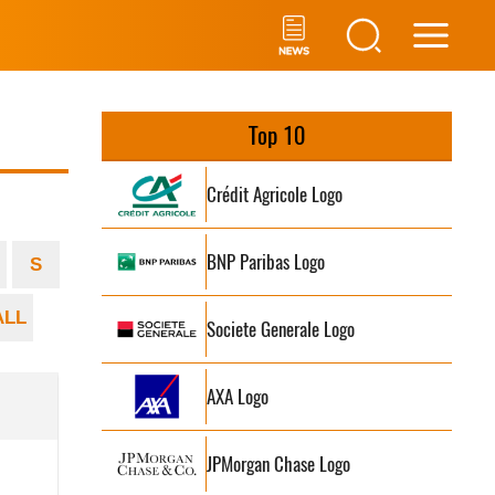
Main
Men
Top 10
Crédit Agricole Logo
BNP Paribas Logo
S
ALL
Societe Generale Logo
AXA Logo
JPMorgan Chase Logo