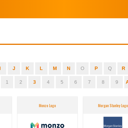
I
J
K
L
M
N
O
P
Q
R
1
2
3
4
5
6
7
8
9
Monzo Logo
Morgan Stanley Logo