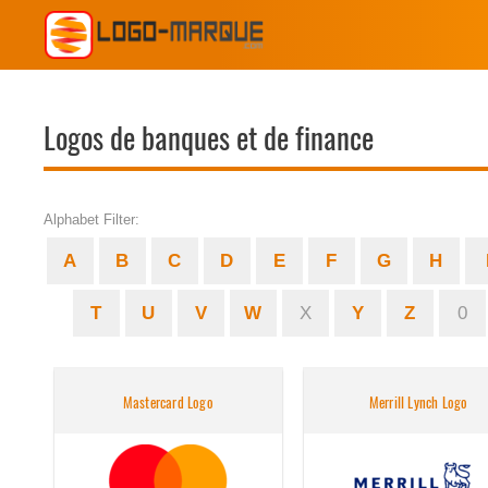
Logos de banques et de finance
Alphabet Filter:
A
B
C
D
E
F
G
H
T
U
V
W
X
Y
Z
0
Mastercard Logo
Merrill Lynch Logo